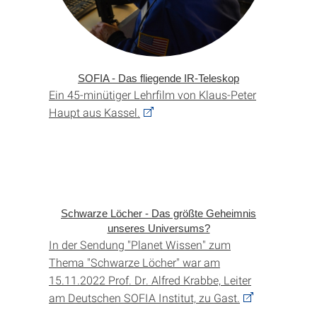
SOFIA - Das fliegende IR-Teleskop
Ein 45-minütiger Lehrfilm von Klaus-Peter
Haupt aus Kassel.
Schwarze Löcher - Das größte Geheimnis
unseres Universums?
In der Sendung "Planet Wissen" zum
Thema "Schwarze Löcher" war am
15.11.2022 Prof. Dr. Alfred Krabbe, Leiter
am Deutschen SOFIA Institut, zu Gast.