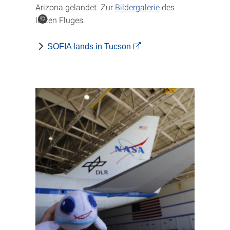
Arizona gelandet. Zur
Bildergalerie
des
letzen Fluges.
©
SOFIA lands in Tucson