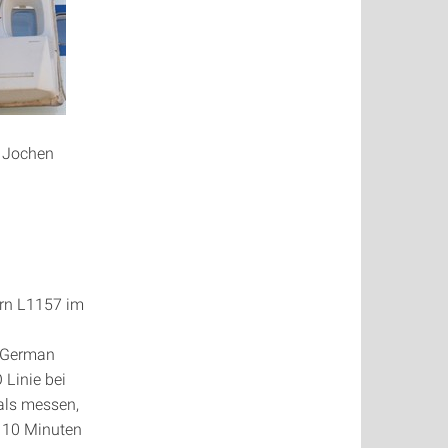
t Jochen
ern L1157 im
 “German
 Linie bei
als messen,
110 Minuten