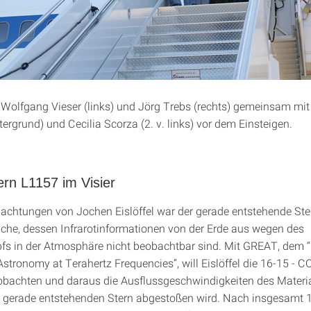
 Wolfgang Vieser (links) und Jörg Trebs (rechts) gemeinsam mi
ntergrund) und Cecilia Scorza (2. v. links) vor dem Einsteigen.
ern L1157 im Visier
bachtungen von Jochen Eislöffel war der gerade entstehende St
ache, dessen Infrarotinformationen von der Erde aus wegen des
s in der Atmosphäre nicht beobachtbar sind. Mit GREAT, dem
Astronomy at Terahertz Frequencies”, will Eislöffel die 16-15 - CO
bachten und daraus die Ausflussgeschwindigkeiten des Materi
 gerade entstehenden Stern abgestoßen wird. Nach insgesamt 