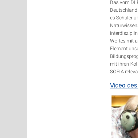
Das vom DLR 
Deutschland.
es Schüler u
Naturwissens
interdiszipli
Wortes mit a
Element unse
Bildungsprog
mit ihren Ko
SOFIA relev
Video des