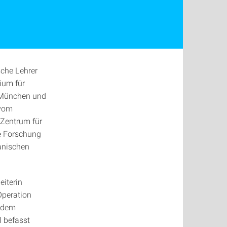
sche Lehrer
ium für
 München und
 vom
 Zentrum für
e Forschung
kanischen
eiterin
Operation
r dem
l befasst