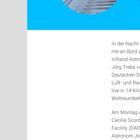
In der Nacht
mit an Bord 
Infrarot-As
Jörg Trebs 
Deutschen SO
Luft- und Ra
live in 14 K
Weltraumbeh
Am Montag de
Cecilia Scorz
Facility (DA
Astronom Joc