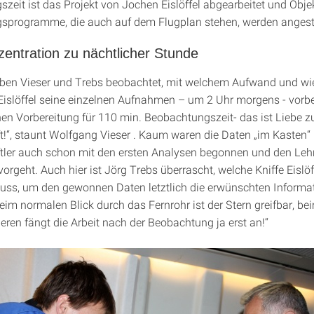
zeit ist das Projekt von Jochen Eislöffel abgearbeitet und Obje
sprogramme, die auch auf dem Flugplan stehen, werden angest
entration zu nächtlicher Stunde
ben Vieser und Trebs beobachtet, mit welchem Aufwand und wi
 Eislöffel seine einzelnen Aufnahmen – um 2 Uhr morgens - vorb
n Vorbereitung für 110 min. Beobachtungszeit- das ist Liebe z
!“, staunt Wolfgang Vieser . Kaum waren die Daten „im Kasten“ 
ler auch schon mit den ersten Analysen begonnen und den Lehre
vorgeht. Auch hier ist Jörg Trebs überrascht, welche Kniffe Eislöf
ss, um den gewonnen Daten letztlich die erwünschten Informa
eim normalen Blick durch das Fernrohr ist der Stern greifbar, be
eren fängt die Arbeit nach der Beobachtung ja erst an!“