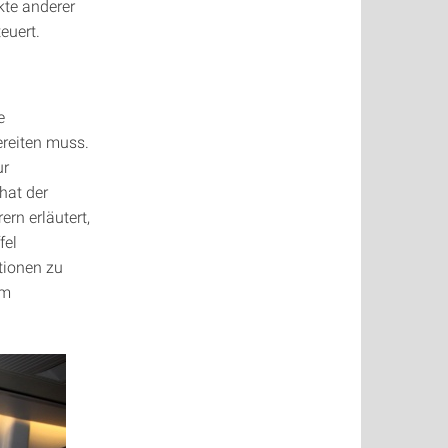
kte anderer
euert.
e
ereiten muss.
ur
hat der
rn erläutert,
fel
tionen zu
im