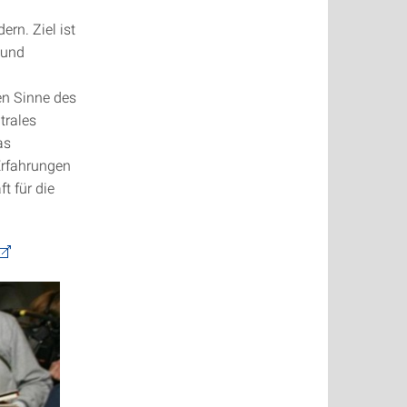
rn. Ziel ist
 und
ten Sinne des
trales
as
Erfahrungen
t für die