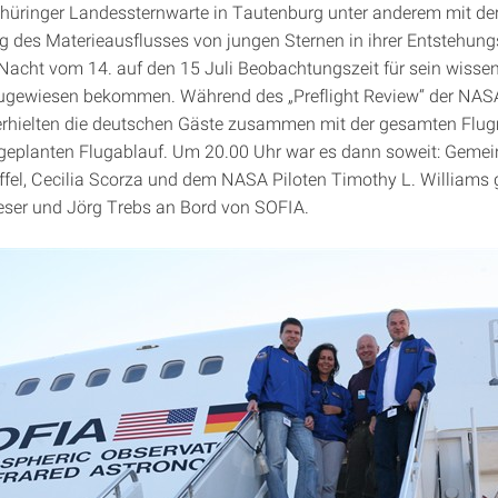
Thüringer Landessternwarte in Tautenburg unter anderem mit de
 des Materieausflusses von jungen Sternen in ihrer Entstehung
e Nacht vom 14. auf den 15 Juli Beobachtungszeit für sein wisse
gewiesen bekommen. Während des „Preflight Review“ der NA
 erhielten die deutschen Gäste zusammen mit der gesamten Fl
geplanten Flugablauf. Um 20.00 Uhr war es dann soweit: Geme
ffel, Cecilia Scorza und dem NASA Piloten Timothy L. Williams
ser und Jörg Trebs an Bord von SOFIA.