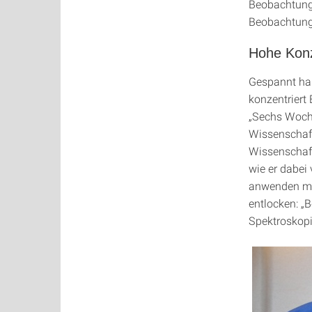
Beobachtungs
Beobachtung
Hohe Konz
Gespannt ha
konzentriert
„Sechs Woche
Wissenschaft
Wissenschaft
wie er dabei 
anwenden mu
entlocken: „B
Spektroskopi