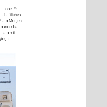
r
sphase. Er
nschaftliches
SA am Morgen
ugmannschaft
insam mit
 gingen