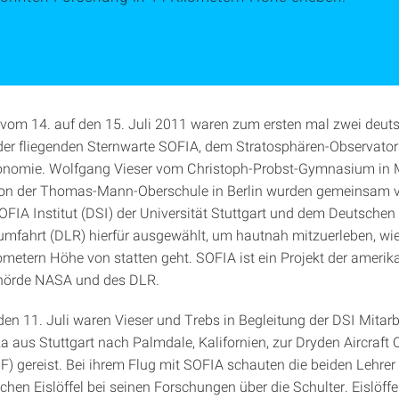
 vom 14. auf den 15. Juli 2011 waren zum ersten mal zwei deut
der fliegenden Sternwarte SOFIA, dem Stratosphären-Observator
tronomie. Wolfgang Vieser vom Christoph-Probst-Gymnasium in
von der Thomas-Mann-Oberschule in Berlin wurden gemeinsam
FIA Institut (DSI) der Universität Stuttgart und dem Deutschen
umfahrt (DLR) hierfür ausgewählt, um hautnah mitzuerleben, wi
ilometern Höhe von statten geht. SOFIA ist ein Projekt der ameri
örde NASA und des DLR.
n 11. Juli waren Vieser und Trebs in Begleitung der DSI Mitarb
a aus Stuttgart nach Palmdale, Kalifornien, zur Dryden Aircraft 
OF) gereist. Bei ihrem Flug mit SOFIA schauten die beiden Lehre
hen Eislöffel bei seinen Forschungen über die Schulter. Eislöffe