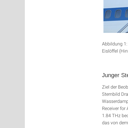
Abbildung 1:
Eislöffel (Hi
Junger St
Ziel der Beo
Sternbild Dr
Wasserdampf
Receiver for 
1.84 THz beo
das von dem