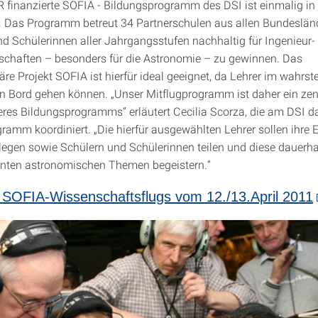
finanzierte SOFIA - Bildungsprogramm des DSI ist einmalig in
 Das Programm betreut 34 Partnerschulen aus allen Bundeslände
nd Schülerinnen aller Jahrgangsstufen nachhaltig für Ingenieur-
chaften – besonders für die Astronomie – zu gewinnen. Das
näre Projekt SOFIA ist hierfür ideal geeignet, da Lehrer im wahrs
n Bord gehen können. „Unser Mitflugprogramm ist daher ein zen
res Bildungsprogramms“ erläutert Cecilia Scorza, die am DSI d
ramm koordiniert. „Die hierfür ausgewählten Lehrer sollen ihre 
llegen sowie Schülern und Schülerinnen teilen und diese dauerhaf
anten astronomischen Themen begeistern.“
 SOFIA-Wissenschaftsflugs vom 12./13.April 2011