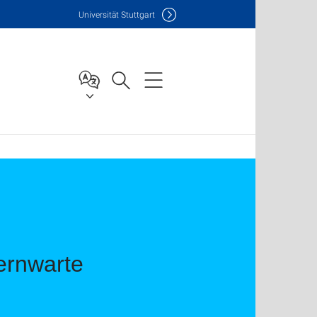
Uni
versität Stuttgart
ternwarte