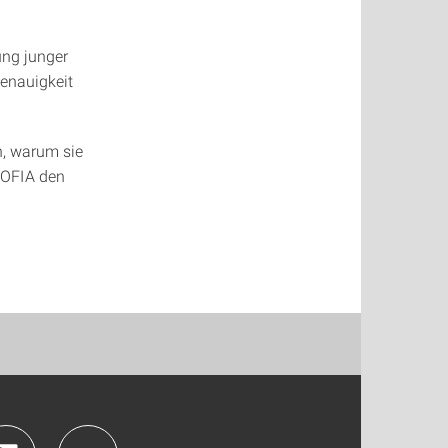
ung junger
enauigkeit
n, warum sie
SOFIA den