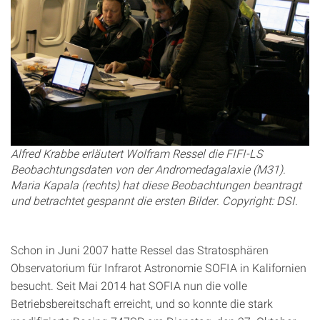
Alfred Krabbe erläutert Wolfram Ressel die FIFI-LS
Beobachtungsdaten von der Andromedagalaxie (M31).
Maria Kapala (rechts) hat diese Beobachtungen beantragt
und betrachtet gespannt die ersten Bilder. Copyright: DSI.
Schon in Juni 2007 hatte Ressel das Stratosphären
Observatorium für Infrarot Astronomie SOFIA in Kalifornien
besucht. Seit Mai 2014 hat SOFIA nun die volle
Betriebsbereitschaft erreicht, und so konnte die stark