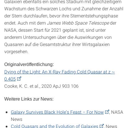
Galaxien ebenfalls ein solches Stadium mit gleichzeitigem
Wachstum des Schwarzen Lochs und Zunahme der Anzahl
der Stern durchlaufen, bevor ihre Sternentstehungsphase
endet. Auch mit dem
James Webb Space Telescope
der
NASA, dessen Start für 2021 geplant ist, sind unter
anderem Untersuchungen über die Auswirkungen von
Quasaren auf die Gesamtstruktur ihrer Wirtsgalaxien
vorgesehen.
Originalveröffentlichung:
Dying of the Light: An X-Ray Fading Cold Quasar at z ~
0.405
Cooke, K. C. et al., 2020 ApJ 903 106
Weitere Links zur News:
Galaxy Survives Black Hole’s Feast – For Now
, NASA
News
Cold Quasars and the Evolution of Galaxies
, News