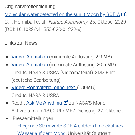
Originalveröffentlichung:
Molecular water detected on the sunlit Moon by SOFIA
,
C. I. Honniball et al.,
Nature Astronomy
, 26. Oktober 2020
(DOI: 10.1038/s41550-020-01222-x)
Links zur News:
(minimale Auflösung;
)
Video: Animation
2,9 MB
(maximale Auflösung;
)
Video: Animation
20,5 MB
Credits: NASA & USRA (Videomaterial), 3M2 Film
(deutsche Bearbeitung)
(
)
Video: Rohmaterial ohne Text
130MB
Credits: NASA & USRA
Reddit
zu NASA'S Mond
Ask Me Anything
Aktivitätem um18:00 Uhr MEZ Dienstag, 27. Oktober:
Pressemitteilungen
Fliegende Sternwarte SOFIA entdeckt molekulares
Wasser auf dem Mond
, Universität Stuttgart