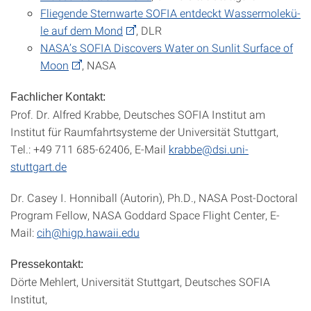
Flie­gen­de Stern­war­te SO­FIA ent­deckt Was­ser­mo­le­kü­
le auf dem Mond
, DLR
NASA’s SOFIA Discovers Water on Sunlit Surface of
Moon
, NASA
Fachlicher Kontakt:
Prof. Dr. Alfred Krabbe, Deutsches SOFIA Institut am
Institut für Raumfahrtsysteme der Universität Stuttgart,
Tel.: +49 711 685-62406, E-Mail
krabbe@dsi.uni-
stuttgart.de
Dr. Casey I. Honniball (Autorin), Ph.D., NASA Post-Doctoral
Program Fellow, NASA Goddard Space Flight Center, E-
Mail:
cih@higp.hawaii.edu
Pressekontakt:
Dörte Mehlert, Universität Stuttgart, Deutsches SOFIA
Institut,