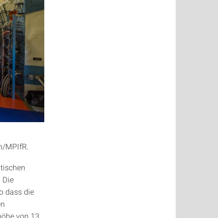
n/MPIfR.
stischen
 Die
o dass die
en
ghöhe von 13