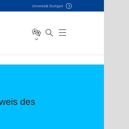
Uni
versität Stuttgart
hweis des