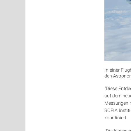
In einer Flu
den Astronom
"Diese Entde
auf dem neue
Messungen no
SOFIA Institu
koordiniert.
„Der Nachwe