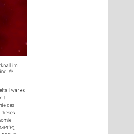
rknall im
ind. ©
ltall war es
mit
mie des
 dieses
onomie
(MPIfR),