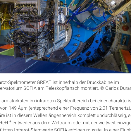
arot-Spektrometer GREAT ist innerhalb der Druckkabine im
ervatorium SOFIA am Teleskopflansch montiert. © Carlos Dura
t am stärksten im infraroten Spektralbereich bei einer charakteri
von 149 Âµm (entsprechend einer Frequenz von 2,01 Terahertz).
e ist in diesem Wellenlängenbereich komplett undurchlässig, s
+
 HeH
entweder aus dem Weltraum oder mit der weltweit einzig
ützten Infrarot-Sternwarte SOFIA erfolgen musste. In einer Flu