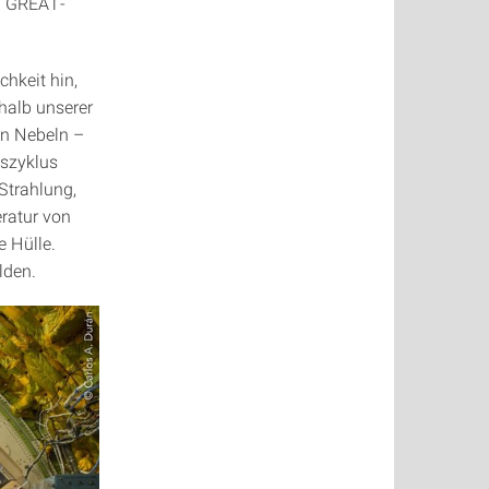
en GREAT-
hkeit hin,
halb unserer
en Nebeln –
nszyklus
Strahlung,
ratur von
e Hülle.
lden.