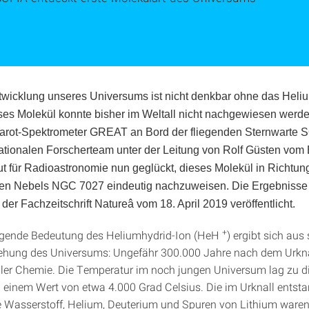
twicklung unseres Universums ist nicht denkbar ohne das Heli
eses Molekül konnte bisher im Weltall nicht nachgewiesen werden
arot-Spektrometer GREAT an Bord der fliegenden Sternwarte S
ationalen Forscherteam unter der Leitung von Rolf Güsten vom
tut für Radioastronomie nun geglückt, dieses Molekül in Richtun
hen Nebels NGC 7027 eindeutig nachzuweisen. Die Ergebnisse
der Fachzeitschrift Natureâ vom 18. April 2019 veröffentlicht.
+
agende Bedeutung des Heliumhydrid-Ion (HeH
) ergibt sich aus 
tehung des Universums: Ungefähr 300.000 Jahre nach dem Urknal
ller Chemie. Die Temperatur im noch jungen Universum lag zu 
i einem Wert von etwa 4.000 Grad Celsius. Die im Urknall entst
 Wasserstoff, Helium, Deuterium und Spuren von Lithium ware