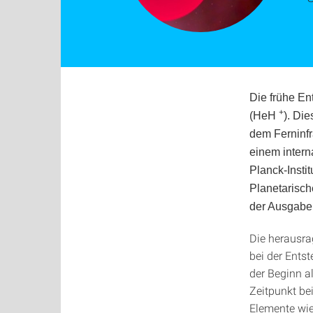
Die frühe En
+
(HeH
). Di
dem Ferninfr
einem intern
Planck-Insti
Planetarisc
der Ausgabe 
Die herausr
bei der Ents
der Beginn a
Zeitpunkt be
Elemente wie