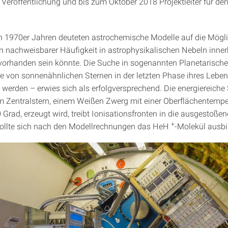
r Veröffentlichung und bis zum Oktober 2018 Projektleiter für d
n 1970er Jahren deuteten astrochemische Modelle auf die Möglic
n nachweisbarer Häufigkeit in astrophysikalischen Nebeln inner
 vorhanden sein könnte. Die Suche in sogenannten Planetarisch
ie von sonnenähnlichen Sternen in der letzten Phase ihres Lebe
 werden – erwies sich als erfolgversprechend. Die energiereiche 
m Zentralstern, einem Weißen Zwerg mit einer Oberflächentempe
Grad, erzeugt wird, treibt Ionisationsfronten in die ausgestoßen
+
sollte sich nach den Modellrechnungen das HeH
-Molekül ausbi