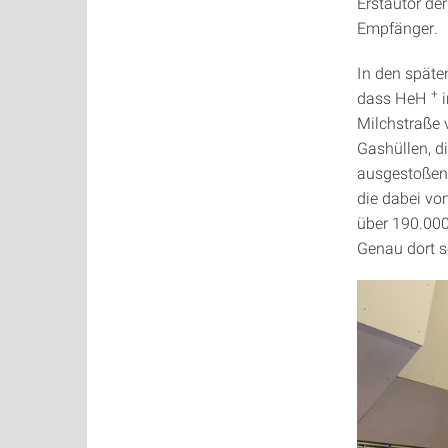
Erstautor de
Empfänger.
In den späte
+
dass HeH
i
Milchstraße
Gashüllen, d
ausgestoßen
die dabei vo
über 190.000 
Genau dort 