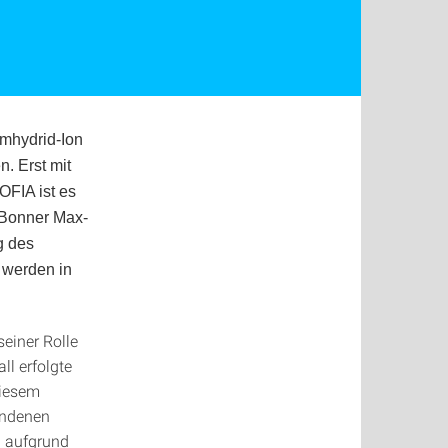
umhydrid-Ion
. Erst mit
OFIA ist es
 Bonner Max-
g des
 werden in
seiner Rolle
l erfolgte
diesem
andenen
n aufgrund