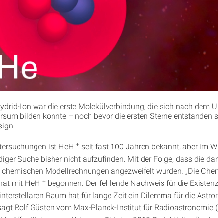
drid-Ion war die erste Molekülverbindung, die sich nach dem U
rsum bilden konnte – noch bevor die ersten Sterne entstanden s
sign
+
tersuchungen ist HeH
seit fast 100 Jahren bekannt, aber im We
diger Suche bisher nicht aufzufinden. Mit der Folge, dass die da
 chemischen Modellrechnungen angezweifelt wurden. „Die Che
+
hat mit HeH
begonnen. Der fehlende Nachweis für die Existenz
interstellaren Raum hat für lange Zeit ein Dilemma für die Astr
, sagt Rolf Güsten vom Max-Planck-Institut für Radioastronomie 