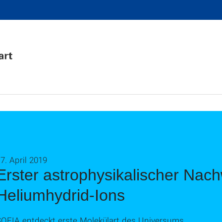
7. April 2019
Erster astrophysikalischer Nac
Heliumhydrid-Ions
SOFIA entdeckt erste Molekülart des Universums