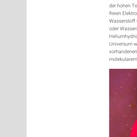
der hohen Te
freien Elekt
Wasserstoff 
oder Wassers
Heliumhydri
Universum wu
vorhandenen 
molekularem