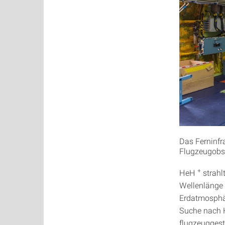
Das Ferninfr
Flugzeugobs
+
HeH
strahl
Wellenlänge 
Erdatmosphär
Suche nach
flugzeuggest