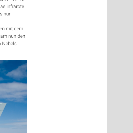
as infrarote
es nun
gen mit dem
eam nun den
n Nebels