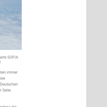
warte SOFIA
R
enten immer
ese
s Deutschen
r Seite
endenz der