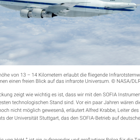
ghöhe von 13 – 14 Kilometern erlaubt die fliegende Infrarotstern
en einen freien Blick auf das infrarote Universum. © NASA/DL
ckung zeigt wie wichtig es ist, dass wir mit den SOFIA Instrum
sten technologischen Stand sind. Vor ein paar Jahren wären di
ch nicht möglich gewesenâ, erläutert Alfred Krabbe, Leiter de
ts der Universität Stuttgart, das den SOFIA-Betrieb auf deutsche
+
is von HeH
ist ein aufregender und großartiger Beleg für die T