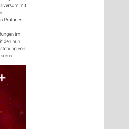
Universum mit
er
en Protonen
ndungen im
t den nun
tstehung von
rsums.