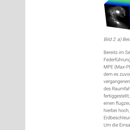
Bild 2: a) Be
Bereits im S
Federführung
MPE (Max-Pla
dem es zuvor
vergangenen
des Raumfah
fertiggestel
einen flugze
hierbei hoch
Erdbeschleun
Um die Einsa