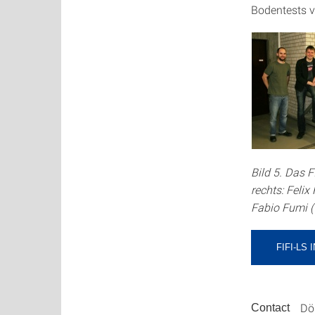
Bodentests v
Bild 5. Das 
rechts: Felix
Fabio Fumi (v
FIFI-L
Dör
Contact