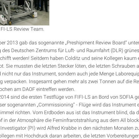
FIFI-LS Review Team.
ber 2013 gab das sogenannte „Preshipment Review Board“ unte
 des Deutschen Zentrums für Luft- und Raumfahrt (DLR) grünes L
chifft werden! Seitdem haben Colditz und seine Kollegen kaum 
t. Sie mussten die letzten Stecker löten, die letzten Schrauben
 nicht nur das Instrument, sondern auch jede Menge Laborequ
ig verpacken. Insgesamt gehen mehr als zwei Tonnen auf die Rei
ochen am DAOF eintreffen werden.
2014 sind die ersten Testflüge von FIFI-LS an Bord von SOFIA ge
er sogenannten „Commissioning“ - Flüge wird das Instrument e
immel richten. Vom Erdboden aus ist das Instrument blind, da d
in der Atmosphäre die Ferninfrarotstrahlung aus dem All blocki
l Investigator (PI) wird Alfred Krabbe in den nächsten Monaten
ollegen mit Hochdruck daran arbeiten, die letzten Vorbereitunge