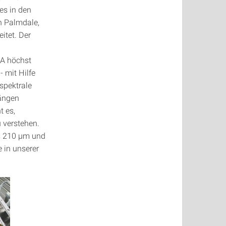
es in den
n Palmdale,
itet. Der
IA höchst
- mit Hilfe
spektrale
längen
t es,
 verstehen.
is 210 μm und
 in unserer