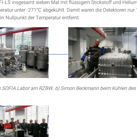
I-LS insgesamt sieben Mal mit flüssigem Stickstoff und Helium
eratur unter -271°C abgekühlt. Damit waren die Detektoren nur 
n Nullpunkt der Temperatur entfernt.
Das SOFIA Labor am RZBW. b) Simon Beckmann beim Kühlen des