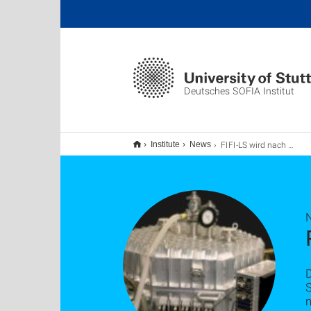
Deutsches SOFIA Institut
FIFI-LS wird nach Kalifornien verschifft
Institute
News
D
S