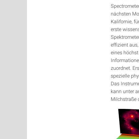
Spectrometer
nächsten Mon
Kalifornie, f
erste wissen
Spektrometer
effizient aus
eines höchst
Informatione
zuordnet. Er
spezielle ph
Das Instrume
kann unter a
Milchstraße 