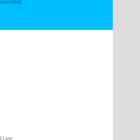
rbereitet.
d Line