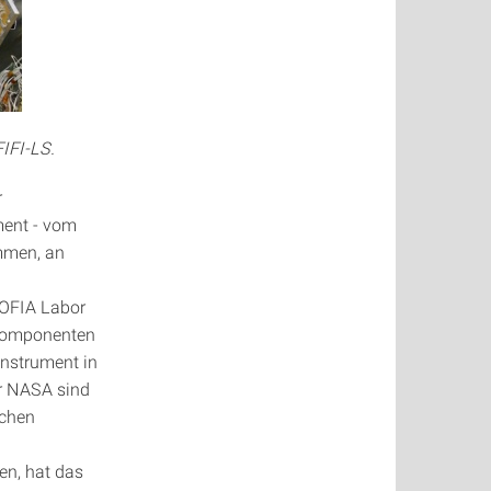
FIFI-LS.
r
ment - vom
ommen, an
SOFIA Labor
 Komponenten
Instrument in
er NASA sind
achen
en, hat das