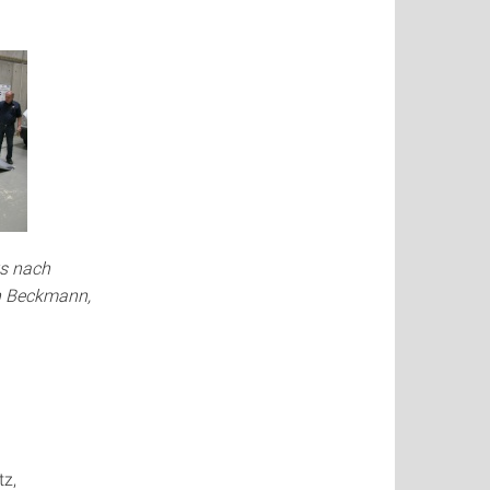
ks nach
on Beckmann,
tz,