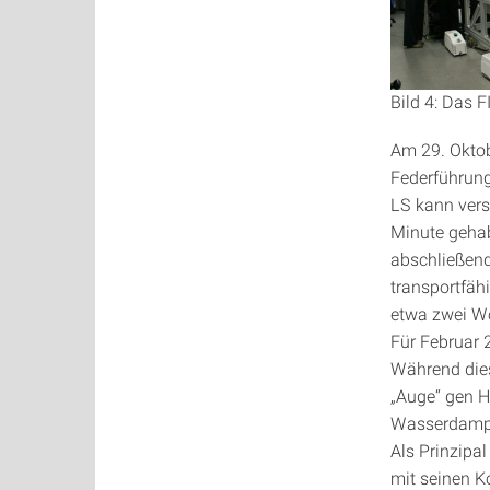
Bild 4: Das 
Am 29. Okto
Federführung
LS kann vers
Minute gehab
abschließend
transportfäh
etwa zwei W
Für Februar 
Während dies
„Auge“ gen H
Wasserdampf 
Als Prinzipa
mit seinen K