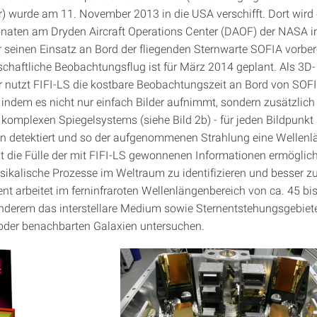
) wurde am 11. November 2013 in die USA verschifft. Dort wird 
aten am Dryden Aircraft Operations Center (DAOF) der NASA i
ür seinen Einsatz an Bord der fliegenden Sternwarte SOFIA vorbere
schaftliche Beobachtungsflug ist für März 2014 geplant. Als 3D-
 nutzt FIFI-LS die kostbare Beobachtungszeit an Bord von SOF
, indem es nicht nur einfach Bilder aufnimmt, sondern zusätzlich 
 komplexen Spiegelsystems (siehe Bild 2b) - für jeden Bildpunkt 
n detektiert und so der aufgenommenen Strahlung eine Wellen
st die Fülle der mit FIFI-LS gewonnenen Informationen ermöglich
ysikalische Prozesse im Weltraum zu identifizieren und besser zu
nt arbeitet im ferninfraroten Wellenlängenbereich von ca. 45 b
nderem das interstellare Medium sowie Sternentstehungsgebiete
oder benachbarten Galaxien untersuchen.