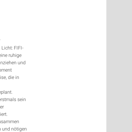
r
icht: FIFI-
eine ruhige
 anziehen und
ipment
se, die in
plant.
rstmals sein
er
ert.
 zusammen
n und nötigen