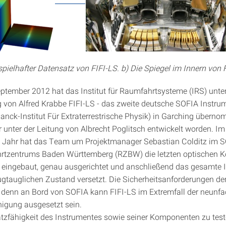
ispielhafter Datensatz von FIFI-LS. b) Die Spiegel im Innern von 
eptember 2012 hat das Institut für Raumfahrtsysteme (IRS) unte
 von Alfred Krabbe FIFI-LS - das zweite deutsche SOFIA Instru
nck-Institut Für Extraterrestrische Physik) in Garching übern
 unter der Leitung von Albrecht Poglitsch entwickelt worden. Im
 Jahr hat das Team um Projektmanager Sebastian Colditz im 
rtzentrums Baden Württemberg (RZBW) die letzten optischen
lt, eingebaut, genau ausgerichtet und anschließend das gesamte 
ugtauglichen Zustand versetzt. Die Sicherheitsanforderungen d
, denn an Bord von SOFIA kann FIFI-LS im Extremfall der neunf
igung ausgesetzt sein.
tzfähigkeit des Instrumentes sowie seiner Komponenten zu test